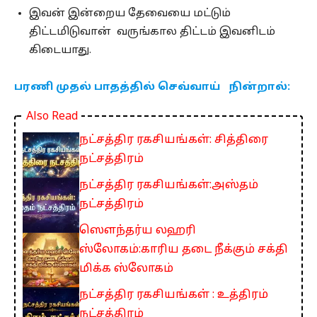
இவன் இன்றைய தேவையை மட்டும்
திட்டமிடுவான் வருங்கால திட்டம் இவனிடம்
கிடையாது.
பரணி முதல் பாதத்தில் செவ்வாய் நின்றால்:
Also Read
நட்சத்திர ரகசியங்கள்: சித்திரை
நட்சத்திரம்
நட்சத்திர ரகசியங்கள்:அஸ்தம்
நட்சத்திரம்
ஸௌந்தர்ய லஹரி
ஸ்லோகம்:காரிய தடை நீக்கும் சக்தி
மிக்க ஸ்லோகம்
நட்சத்திர ரகசியங்கள் : உத்திரம்
நட்சத்திரம்