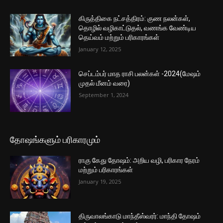
கிருத்திகை நட்சத்திரம்: குண நலன்கள்,
தொழில் வழிகாட்டுதல், வணங்க வேண்டிய
தெய்வம் மற்றும் பரிகாரங்கள்
January 12, 2025
செப்டம்பர் மாத ராசி பலன்கள் -2024(மேஷம்
முதல் மீனம் வரை)
September 1, 2024
தோஷங்களும் பரிகாரமும்
ராகு கேது தோஷம்: அறிய வழி, பரிகார நேரம்
மற்றும் பரிகாரங்கள்
January 19, 2025
திருவாலங்காடு மாந்தீஸ்வரர்: மாந்தி தோஷம்