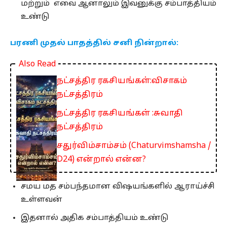
மற்றும் எவை ஆனாலும் இவனுக்கு சம்பாத்தியம்
உண்டு
பரணி முதல் பாதத்தில் சனி நின்றால்:
Also Read
நட்சத்திர ரகசியங்கள்:விசாகம்
நட்சத்திரம்
நட்சத்திர ரகசியங்கள் :சுவாதி
நட்சத்திரம்
சதுர்விம்சாம்சம் (Chaturvimshamsha /
D24) என்றால் என்ன?
சமய மத சம்பந்தமான விஷயங்களில் ஆராய்ச்சி
உள்ளவன்
இதனால் அதிக சம்பாத்தியம் உண்டு