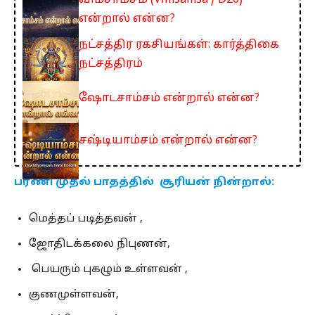
விம்சாம்சம் (Vimsamsa / D20)
என்றால் என்ன?
நட்சத்திர ரகசியங்கள்: கார்த்திகை
நட்சத்திரம்
ஷோடசாம்சம் என்றால் என்ன?
சஷ்டியாம்சம் என்றால் என்ன?
பரணி முதல் பாதத்தில் சூரியன் நின்றால்:
மெத்தப் படித்தவன் ,
ஜோதிடக்கலை நிபுணன்,
பெயரும் புகழும் உள்ளவன் ,
குணமுள்ளவன்,