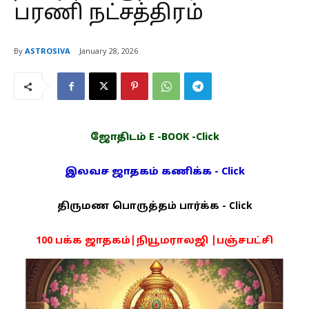
பரணி நட்சத்திரம்
By
ASTROSIVA
January 28, 2026
ஜோதிடம் E -BOOK -Click
இலவச ஜாதகம் கணிக்க - Click
திருமண பொருத்தம் பார்க்க - Click
100 பக்க ஜாதகம்|நியூமராலஜி |பஞ்சபட்சி
PDF -72மட்டும் -Click