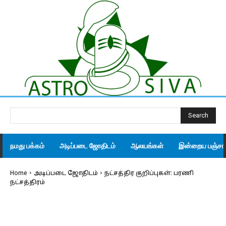
Search
நமது பக்கம்
அடிப்படை ஜோதிடம்
ஆலயங்கள்
இன்றைய பஞ்சாங
Home
அடிப்படை ஜோதிடம்
நட்சத்திர குறிப்புகள்: பரணி
நட்சத்திரம்