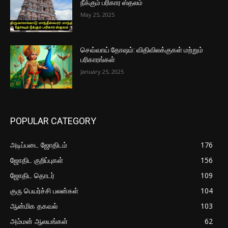
நீக்கும் பரிகார ஸ்தலம்
May 25, 2025
செவ்வாய் தோஷம்: விதிவிலக்குகள் மற்றும்
பரிகாரங்கள்
January 25, 2025
POPULAR CATEGORY
அடிப்படை ஜோதிடம்
176
ஜோதிட குறிப்புகள்
156
ஜோதிட தொடர்
109
குரு பெயர்ச்சி பலன்கள்
104
ஆன்மிக தகவல்
103
அம்மன் ஆலயங்கள்
62