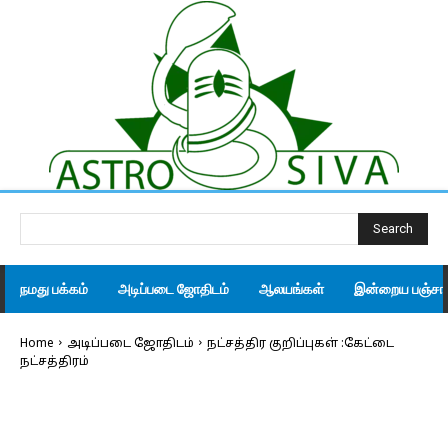
Search
நமது பக்கம்
அடிப்படை ஜோதிடம்
ஆலயங்கள்
இன்றைய பஞ்சாங
Home
அடிப்படை ஜோதிடம்
நட்சத்திர குறிப்புகள் :கேட்டை
நட்சத்திரம்