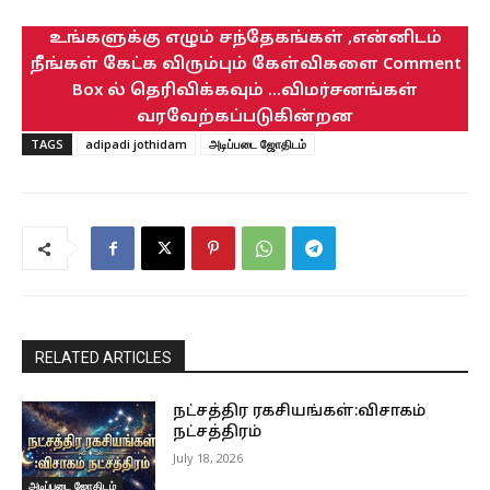
உங்களுக்கு எழும் சந்தேகங்கள் ,என்னிடம்
நீங்கள் கேட்க விரும்பும் கேள்விகளை Comment
Box ல் தெரிவிக்கவும் ...விமர்சனங்கள்
வரவேற்கப்படுகின்றன
TAGS
adipadi jothidam
அடிப்படை ஜோதிடம்
RELATED ARTICLES
நட்சத்திர ரகசியங்கள்:விசாகம்
நட்சத்திரம்
July 18, 2026
அடிப்படை ஜோதிடம்