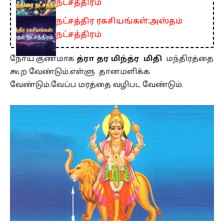
நட்சத்திரம்
நட்சத்திர ரகசியங்கள்:அஸ்தம்
நட்சத்திரம்
நோய் குணமாக
த்ரா தர மிந்த்ர மிதி
மந்திரத்தை
கூற வேண்டும்.எள்ளு தானமளிக்க
வேண்டும்.வேப்ப மரத்தை வழிபட வேண்டும்.