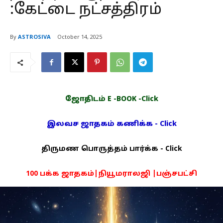
:கேட்டை நட்சத்திரம்
By
ASTROSIVA
October 14, 2025
ஜோதிடம் E -BOOK -Click
இலவச ஜாதகம் கணிக்க - Click
திருமண பொருத்தம் பார்க்க - Click
100 பக்க ஜாதகம்|நியூமராலஜி |பஞ்சபட்சி
PDF -72மட்டும் -Click