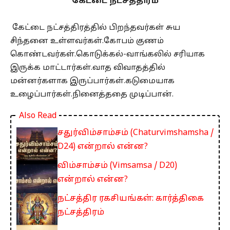
கேட்டை நட்சத்திரம்
கேட்டை நட்சத்திரத்தில் பிறந்தவர்கள் சுய
சிந்தனை உள்ளவர்கள்.கோபம் குணம்
கொண்டவர்கள்.கொடுக்கல்-வாங்கலில் சரியாக
இருக்க மாட்டார்கள்.வாத விவாதத்தில்
மன்னர்களாக இருப்பார்கள்.கடுமையாக
உழைப்பார்கள்.நினைத்ததை முடிப்பான்.
Also Read
சதுர்விம்சாம்சம் (Chaturvimshamsha /
D24) என்றால் என்ன?
விம்சாம்சம் (Vimsamsa / D20)
என்றால் என்ன?
நட்சத்திர ரகசியங்கள்: கார்த்திகை
நட்சத்திரம்