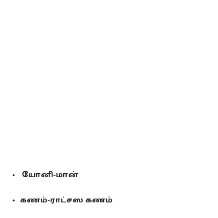
யோனி-மான்
கணம்-ராட்சஸ கணம்