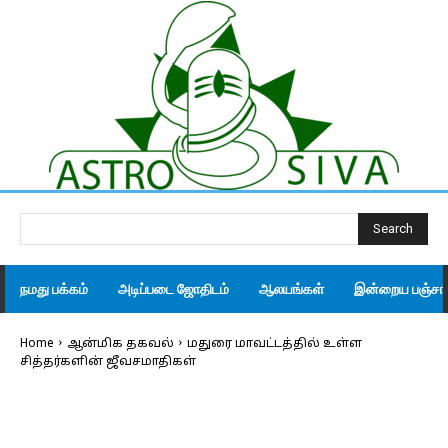
Search
நமது பக்கம்
அடிப்படை ஜோதிடம்
ஆலயங்கள்
இன்றைய பஞ்சாங
Home
ஆன்மிக தகவல்
மதுரை மாவட்டத்தில் உள்ள
சித்தர்களின் ஜீவசமாதிகள்