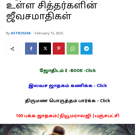
உள்ள சித்தர்களின்
ஜீவசமாதிகள்
By
ASTROSIVA
February 13, 2025
ஜோதிடம் E -BOOK -Click
இலவச ஜாதகம் கணிக்க - Click
திருமண பொருத்தம் பார்க்க - Click
100 பக்க ஜாதகம்|நியூமராலஜி |பஞ்சபட்சி
PDF -72மட்டும் -Click