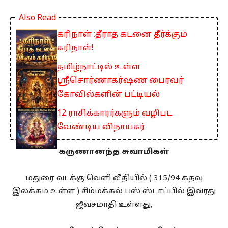
Also Read
கரிநாள் :தீராத கடனை தீர்க்கும்
கரிநாள்!
தமிழ்நாட்டில் உள்ள
ஸ்ரீசொர்ணாகர்ஷண பைரவர்
கோவில்களின் பட்டியல்
12 ராசிக்காரர்களும் வழிபட
வேண்டிய விநாயகர்
கருணானந்த சுவாமிகள்
மதுரை வடக்கு வெளி வீதியில் ( 315/94 கதவு
இலக்கம் உள்ள ) சிம்மக்கல் பஸ் ஸ்டாப்பில் இவரது
ஜீவசமாதி உள்ளது,