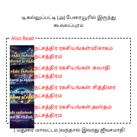
டி,கல்லுப்பட்டி (௮) பேரையூரில் இருந்து
கூவலப்புரம்
Also Read
நட்சத்திர ரகசியங்கள்:விசாகம்
நட்சத்திரம்
நட்சத்திர ரகசியங்கள் :சுவாதி
நட்சத்திரம்
நட்சத்திர ரகசியங்கள்: சித்திரை
நட்சத்திரம்
நட்சத்திர ரகசியங்கள்:அஸ்தம்
நட்சத்திரம்
( மதுரை மாவட்டம் )வந்தால் இவரது ஜீவசமாதி