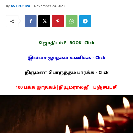
By
ASTROSIVA
November 24, 2023
ஜோதிடம் E -BOOK -Click
இலவச ஜாதகம் கணிக்க - Click
திருமண பொருத்தம் பார்க்க - Click
100 பக்க ஜாதகம்|நியூமராலஜி |பஞ்சபட்சி
PDF -72மட்டும் -Click