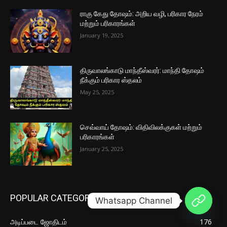
ராகு கேது தோஷம்: அறிய வழி, பரிகார நேரம்
மற்றும் பரிகாரங்கள்
January 19, 2025
திருவாலங்காடு மாந்தீஸ்வரர்: மாந்தி தோஷம்
நீக்கும் பரிகார ஸ்தலம்
May 25, 2025
செவ்வாய் தோஷம்: விதிவிலக்குகள் மற்றும்
பரிகாரங்கள்
January 25, 2025
POPULAR CATEGORY
Whatsapp Channel
அடிப்படை ஜோதிடம்
176