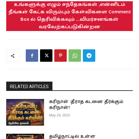
உங்களுக்கு எழும் சந்தேகங்கள் ,என்னிடம்
நீங்கள் கேட்க விரும்பும் கேள்விகளை Comment
Box ல் தெரிவிக்கவும் ...விமர்சனங்கள்
வரவேற்கப்படுகின்றன
RELATED ARTICLES
கரிநாள் :தீராத கடனை தீர்க்கும்
கரிநாள்!
May 26, 2026
ஆன்மிக தகவல்
தமிழ்நாட்டில் உள்ள