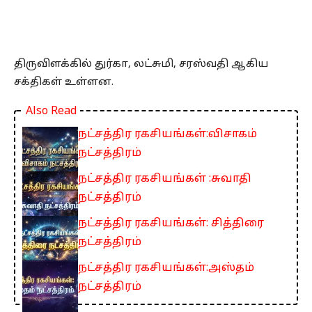
திருவிளக்கில் துர்கா, லட்சுமி, சரஸ்வதி ஆகிய
சக்திகள் உள்ளன.
Also Read
நட்சத்திர ரகசியங்கள்:விசாகம்
நட்சத்திரம்
நட்சத்திர ரகசியங்கள் :சுவாதி
நட்சத்திரம்
நட்சத்திர ரகசியங்கள்: சித்திரை
நட்சத்திரம்
நட்சத்திர ரகசியங்கள்:அஸ்தம்
நட்சத்திரம்