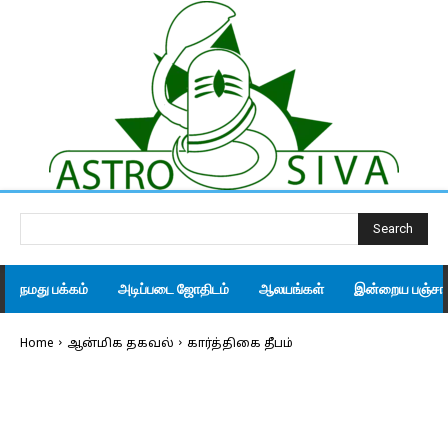
Search
நமது பக்கம்
அடிப்படை ஜோதிடம்
ஆலயங்கள்
இன்றைய பஞ்சாங
Home
ஆன்மிக தகவல்
கார்த்திகை தீபம்