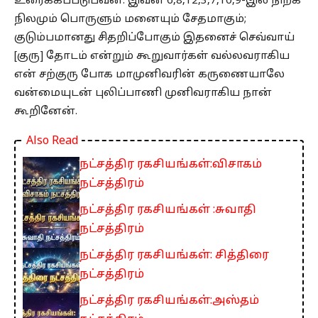
உரைக்கப்படுபவன். இவன் 6,8,12,3,7,10,9-இல் நிற்க
நிலமும் பொருளும் மனையும் சேதமாகும்;
குடும்பமானது சிதறிப்போகும் இதனைச் செவ்வாய்
[குரு] தோடம் என்றும் கூறுவார்கள் வல்லவராகிய
என் சற்குரு போக மாமுனிவரின் கருணையாலே
வன்மையுடன் புலிப்பாணி முனிவராகிய நான்
கூறினேன்.
Also Read
நட்சத்திர ரகசியங்கள்:விசாகம்
நட்சத்திரம்
நட்சத்திர ரகசியங்கள் :சுவாதி
நட்சத்திரம்
நட்சத்திர ரகசியங்கள்: சித்திரை
நட்சத்திரம்
நட்சத்திர ரகசியங்கள்:அஸ்தம்