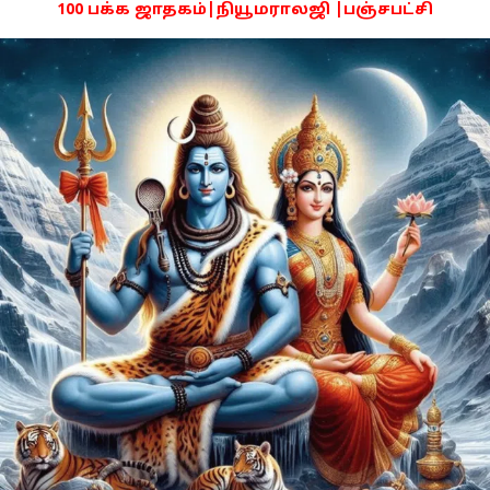
100 பக்க ஜாதகம்|நியூமராலஜி |பஞ்சபட்சி
PDF -72மட்டும் -Click