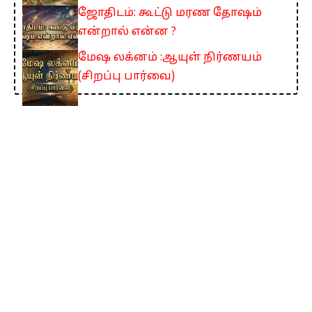
ஜோதிடம்: கூட்டு மரண தோஷம்
என்றால் என்ன ?
மேஷ லக்னம் :ஆயுள் நிர்ணயம்
(சிறப்பு பார்வை)