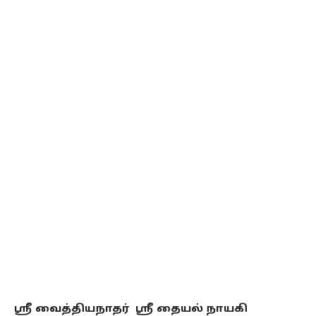
ஸ்ரீ வைத்தியநாதர் ஸ்ரீ தையல் நாயகி