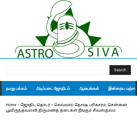
Search
நமது பக்கம்
அடிப்படை ஜோதிடம்
ஆலயங்கள்
இன்றைய பஞ்சாங
Home
ஜோதிட தொடர்
செவ்வாய் தோஷ பரிகாரம்: சென்னை
பூவிருந்தவல்லி திருமணத் தடைகள் நீங்கும் சிவஸ்தலம்