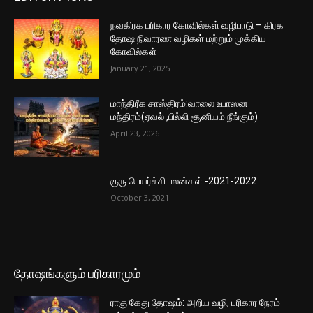
நவகிரக பரிகார கோவில்கள் வழிபாடு – கிரக
தோஷ நிவாரண வழிகள் மற்றும் முக்கிய
கோவில்கள்
January 21, 2025
மாந்திரீக சாஸ்திரம்:வாலை உபாஸன
மந்திரம்(ஏவல் ,பில்லி சூனியம் நீங்கும்)
April 23, 2026
குரு பெயர்ச்சி பலன்கள் -2021-2022
October 3, 2021
தோஷங்களும் பரிகாரமும்
ராகு கேது தோஷம்: அறிய வழி, பரிகார நேரம்