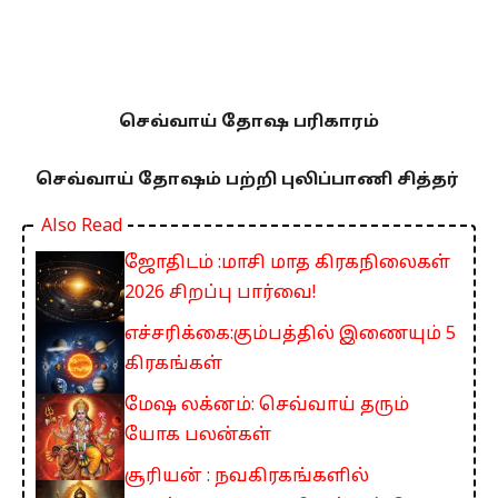
செவ்வாய் தோஷ பரிகாரம்
செவ்வாய் தோஷம் பற்றி புலிப்பாணி சித்தர்
Also Read
ஜோதிடம் :மாசி மாத கிரகநிலைகள்
2026 சிறப்பு பார்வை!
எச்சரிக்கை:கும்பத்தில் இணையும் 5
கிரகங்கள்
மேஷ லக்னம்: செவ்வாய் தரும்
யோக பலன்கள்
சூரியன் : நவகிரகங்களில்