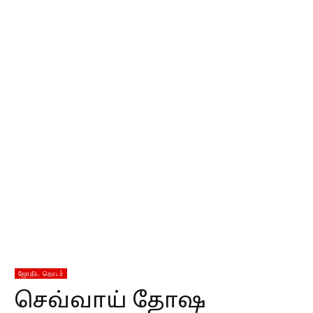
ஜோதிட தொடர்
செவ்வாய் தோஷ