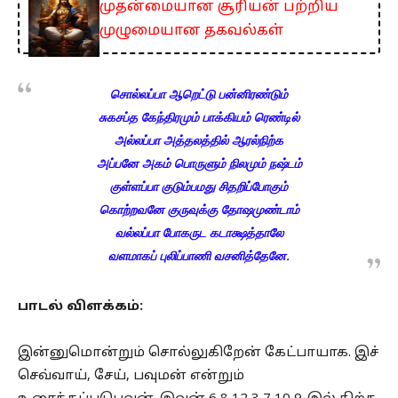
முதன்மையான சூரியன் பற்றிய
முழுமையான தகவல்கள்
சொல்லப்பா ஆறெட்டு பன்னிரண்டும்
சுகசப்த கேந்திரமும் பாக்கியம் ரெண்டில்
அல்லப்பா அத்தலத்தில் ஆரல்நிற்க
அப்பனே அகம் பொருளும் நிலமும் நஷ்டம்
குள்ளப்பா குடும்பமது சிதறிப்போகும்
கொற்றவனே குருவுக்கு தோஷமுண்டாம்
வல்லப்பா போகருட கடாக்ஷத்தாலே
வளமாகப் புலிப்பாணி வசனித்தேனே.
பாடல் விளக்கம்:
இன்னுமொன்றும் சொல்லுகிறேன் கேட்பாயாக. இச்
செவ்வாய், சேய், பவுமன் என்றும்