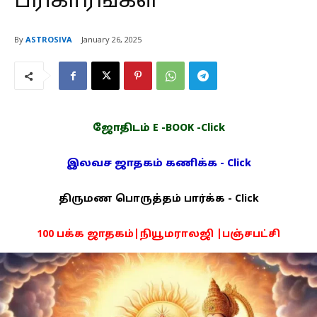
பரிகாரங்கள்
By
ASTROSIVA
January 26, 2025
ஜோதிடம் E -BOOK -Click
இலவச ஜாதகம் கணிக்க - Click
திருமண பொருத்தம் பார்க்க - Click
100 பக்க ஜாதகம்|நியூமராலஜி |பஞ்சபட்சி
PDF -72மட்டும் -Click