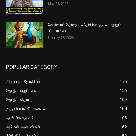
May 25, 2025
செவ்வாய் தோஷம்: விதிவிலக்குகள் மற்றும்
பரிகாரங்கள்
January 25, 2025
POPULAR CATEGORY
அடிப்படை ஜோதிடம்
176
ஜோதிட குறிப்புகள்
156
ஜோதிட தொடர்
109
குரு பெயர்ச்சி பலன்கள்
104
ஆன்மிக தகவல்
103
அம்மன் ஆலயங்கள்
62
108 திவ்ய தேசம்
53