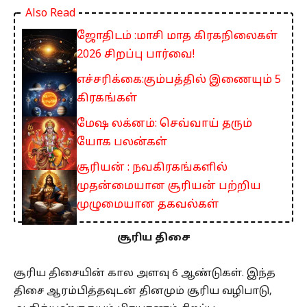
Also Read
ஜோதிடம் :மாசி மாத கிரகநிலைகள்
2026 சிறப்பு பார்வை!
எச்சரிக்கை:கும்பத்தில் இணையும் 5
கிரகங்கள்
மேஷ லக்னம்: செவ்வாய் தரும்
யோக பலன்கள்
சூரியன் : நவகிரகங்களில்
முதன்மையான சூரியன் பற்றிய
முழுமையான தகவல்கள்
சூரிய திசை
சூரிய திசையின் கால அளவு 6 ஆண்டுகள். இந்த
திசை ஆரம்பித்தவுடன் தினமும் சூரிய வழிபாடு,