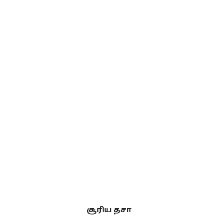
சூரிய தசா