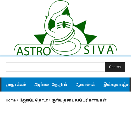
Search
நமது பக்கம்
அடிப்படை ஜோதிடம்
ஆலயங்கள்
இன்றைய பஞ்சாங
Home
ஜோதிட தொடர்
சூரிய தசா புத்தி பரிகாரங்கள்