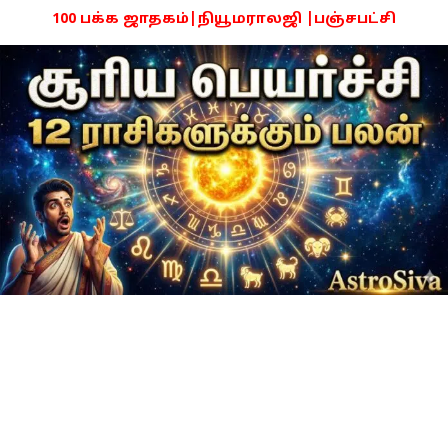
100 பக்க ஜாதகம்|நியூமராலஜி |பஞ்சபட்சி
PDF -72மட்டும் -Click