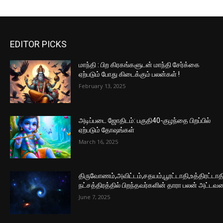
EDITOR PICKS
மாந்தி : பிற கிரகங்களுடன் மாந்தி சேர்க்கை
ஏற்படும் போது கிடைக்கும் பலன்கள் !
February 13, 2025
அடிப்படை ஜோதிடம்: பகுதி40-குழந்தை பிறப்பில்
ஏற்படும் தோஷங்கள்
March 16, 2025
திருவோணம்,அவிட்டம்,சதயம்,பூரட்டாதி,உத்திரட்டாத
நட்சத்திரத்தில் பிறந்தவர்களின் தாரா பலன் அட்
June 7, 2025