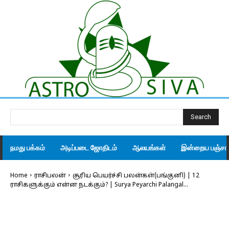
Search
நமது பக்கம்
அடிப்படை ஜோதிடம்
ஆலயங்கள்
இன்றைய பஞ்சாங
Home
ராசிபலன்
சூரிய பெயர்ச்சி பலன்கள்(பங்குனி) | 12
ராசிகளுக்கும் என்ன நடக்கும்? | Surya Peyarchi Palangal...