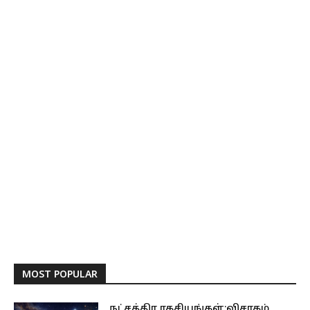
MOST POPULAR
நட்சத்திர ரகசியங்கள்:விசாகம்