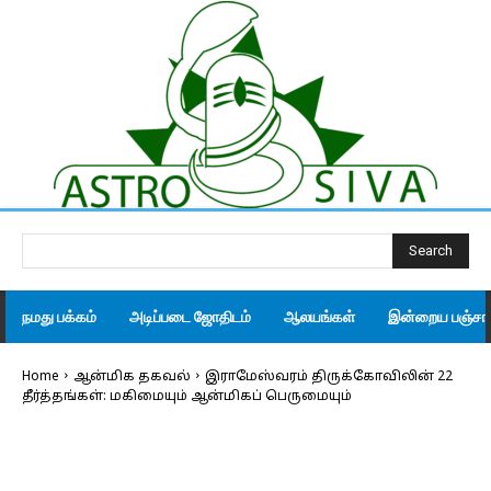
Search
நமது பக்கம்
அடிப்படை ஜோதிடம்
ஆலயங்கள்
இன்றைய பஞ்சாங
Home
ஆன்மிக தகவல்
இராமேஸ்வரம் திருக்கோவிலின் 22
தீர்த்தங்கள்: மகிமையும் ஆன்மிகப் பெருமையும்