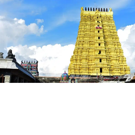
PDF -72மட்டும் -Click