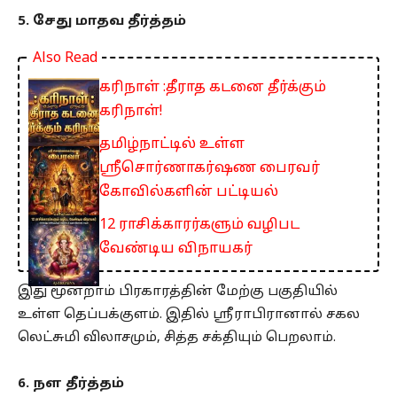
5. சேது மாதவ தீர்த்தம்
Also Read
கரிநாள் :தீராத கடனை தீர்க்கும்
கரிநாள்!
தமிழ்நாட்டில் உள்ள
ஸ்ரீசொர்ணாகர்ஷண பைரவர்
கோவில்களின் பட்டியல்
12 ராசிக்காரர்களும் வழிபட
வேண்டிய விநாயகர்
இது மூன்றாம் பிரகாரத்தின் மேற்கு பகுதியில்
உள்ள தெப்பக்குளம். இதில் ஸ்ரீராபிரானால் சகல
லெட்சுமி விலாசமும், சித்த சக்தியும் பெறலாம்.
6. நள தீர்த்தம்