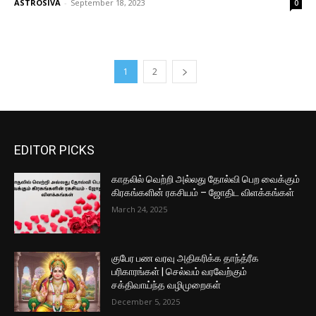
ASTROSIVA
-
September 18, 2023
0
1
2
EDITOR PICKS
காதலில் வெற்றி அல்லது தோல்வி பெற வைக்கும்
கிரகங்களின் ரகசியம் – ஜோதிட விளக்கங்கள்
March 24, 2025
குபேர பண வரவு அதிகரிக்க தாந்த்ரீக
பரிகாரங்கள் | செல்வம் வரவேற்கும்
சக்திவாய்ந்த வழிமுறைகள்
December 5, 2025