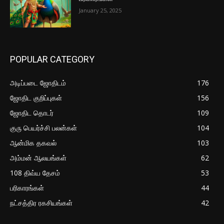
January 25, 2025
POPULAR CATEGORY
அடிப்படை ஜோதிடம்
176
ஜோதிட குறிப்புகள்
156
ஜோதிட தொடர்
109
குரு பெயர்ச்சி பலன்கள்
104
ஆன்மிக தகவல்
103
அம்மன் ஆலயங்கள்
62
108 திவ்ய தேசம்
53
பரிகாரங்கள்
44
நட்சத்திர ரகசியங்கள்
42