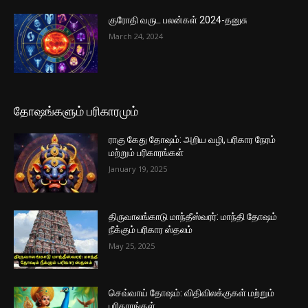
குரோதி வருட பலன்கள் 2024-தனுசு
March 24, 2024
தோஷங்களும் பரிகாரமும்
ராகு கேது தோஷம்: அறிய வழி, பரிகார நேரம்
மற்றும் பரிகாரங்கள்
January 19, 2025
திருவாலங்காடு மாந்தீஸ்வரர்: மாந்தி தோஷம்
நீக்கும் பரிகார ஸ்தலம்
May 25, 2025
செவ்வாய் தோஷம்: விதிவிலக்குகள் மற்றும்
பரிகாரங்கள்