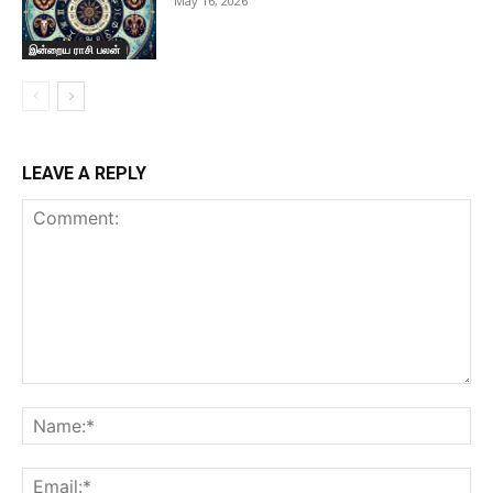
May 16, 2026
இன்றைய ராசி பலன்
LEAVE A REPLY
Comment:
Na
Ema