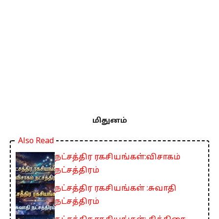
மிதுனம்
Also Read
நட்சத்திர ரகசியங்கள்:விசாகம்
நட்சத்திரம்
நட்சத்திர ரகசியங்கள் :சுவாதி
நட்சத்திரம்