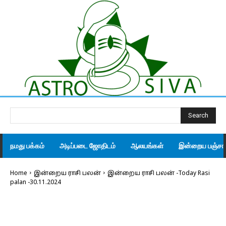
Search
நமது பக்கம்
அடிப்படை ஜோதிடம்
ஆலயங்கள்
இன்றைய பஞ்சாங
Home
இன்றைய ராசி பலன்
இன்றைய ராசி பலன் -Today Rasi
palan -30.11.2024