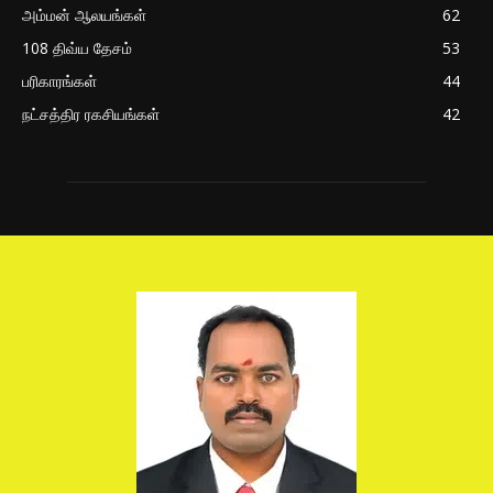
அம்மன் ஆலயங்கள்
62
108 திவ்ய தேசம்
53
பரிகாரங்கள்
44
நட்சத்திர ரகசியங்கள்
42