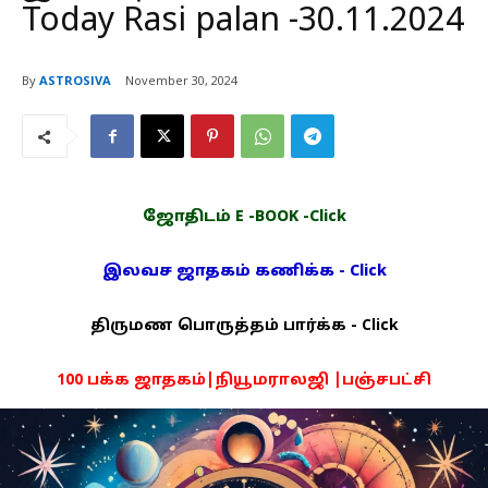
Today Rasi palan -30.11.2024
By
ASTROSIVA
November 30, 2024
ஜோதிடம் E -BOOK -Click
இலவச ஜாதகம் கணிக்க - Click
திருமண பொருத்தம் பார்க்க - Click
100 பக்க ஜாதகம்|நியூமராலஜி |பஞ்சபட்சி
PDF -72மட்டும் -Click