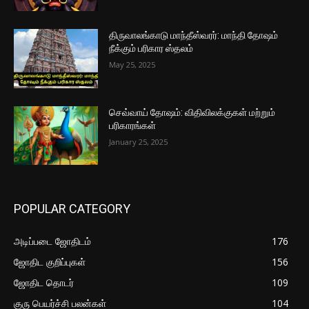
திருவாலங்காடு மாந்தீஸ்வரர்: மாந்தி தோஷம்
நீக்கும் பரிகார ஸ்தலம்
May 25, 2025
செவ்வாய் தோஷம்: விதிவிலக்குகள் மற்றும்
பரிகாரங்கள்
January 25, 2025
POPULAR CATEGORY
அடிப்படை ஜோதிடம்
176
ஜோதிட குறிப்புகள்
156
ஜோதிட தொடர்
109
குரு பெயர்ச்சி பலன்கள்
104