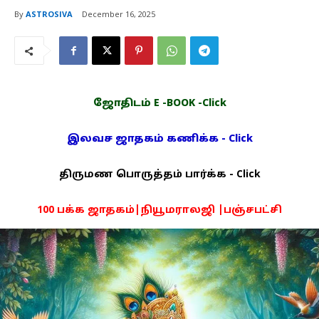
By
ASTROSIVA
December 16, 2025
ஜோதிடம் E -BOOK -Click
இலவச ஜாதகம் கணிக்க - Click
திருமண பொருத்தம் பார்க்க - Click
100 பக்க ஜாதகம்|நியூமராலஜி |பஞ்சபட்சி
PDF -72மட்டும் -Click