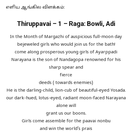
எளிய ஆங்கில விளக்கம்:
Thiruppavai – 1 – Raga: Bowli, Adi
In the Month of Margazhi of auspicious full-moon day
bejeweled girls who would join us for the bath!
come along prosperous young girls of Ayarppadi
Narayana is the son of Nandagopa renowned for his
sharp spear and
fierce
deeds ( towards enemies)
He is the darling-child, lion-cub of beautiful-eyed Yosada.
our dark-hued, lotus-eyed, radiant moon-faced Narayana
alone will
grant us our boons.
Girls come assemble for the paavai nonbu
and win the world’s prais