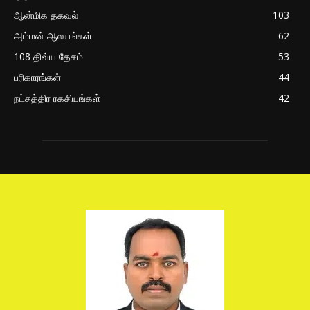
ஆன்மிக தகவல்
103
அம்மன் ஆலயங்கள்
62
108 திவ்ய தேசம்
53
பரிகாரங்கள்
44
நட்சத்திர ரகசியங்கள்
42