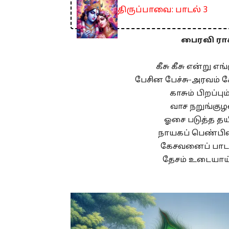
திருப்பாவை: பாடல் 3
பைரவி ராக
கீசு கீசு என்று 
பேசின பேச்சு-அரவம்
காசும் பிறப்ப
வாச நறுங்குழல
ஓசை படுத்த தய
நாயகப் பெண்பிள
கேசவனைப் பாடவு
தேசம் உடையாய்