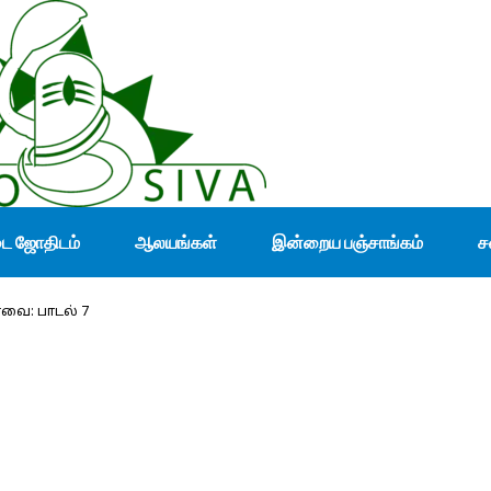
டை ஜோதிடம்
ஆலயங்கள்
இன்றைய பஞ்சாங்கம்
ச
ாவை: பாடல் 7