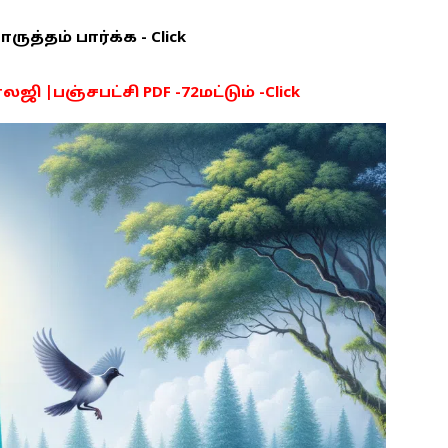
த்தம் பார்க்க - Click
ி |பஞ்சபட்சி PDF -72மட்டும் -Click