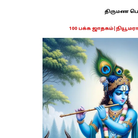
திருமண பொரு
100 பக்க ஜாதகம்|நியூமராலஜ