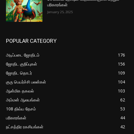
பரிகாரங்கள்
January 25, 2025
POPULAR CATEGORY
அடிப்படை ஜோதிடம்
176
ஜோதிட குறிப்புகள்
156
ஜோதிட தொடர்
109
குரு பெயர்ச்சி பலன்கள்
104
ஆன்மிக தகவல்
103
அம்மன் ஆலயங்கள்
62
108 திவ்ய தேசம்
53
பரிகாரங்கள்
44
நட்சத்திர ரகசியங்கள்
42