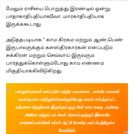
மேலும் ராசியை பொறுத்து இரண்டில் ஒன்று
பாதாகாதிபதியாகவோ ,மாரகாதிபதியாக
இருக்ககூடாது.
அடுத்தபடியாக ” காம கிரகம் மற்றும் ஆண்,பெண்
இருபாலருக்கும் களஸ்திரகாரகன் எனப்படும்
சுக்கிரன் மற்றும் செவ்வாய் இருவரும்
பார்த்துக்கொள்ளும்போது காம எண்ணம்
மிகுதியாக்கிவிடுகிறது.
மனதுக்காரகன் எனப்படும் சந்திர பகவானை ,சுக்கிர பகவான்
சமசப்தமாக பார்த்துக்கொள்ளும்போது காமம் சம்பந்தப்பட்ட
கற்பனை மிகுதியாக இருக்கும்.ஒரு சிலர் காம கதை ,கவிதை
,சினிமா மற்றும் பாடல்கள் அமைப்பதற்கும் இவையே
காரணம்.சுக்கிரன் உச்சம் ஆட்சி போன்ற பலம் பெற்றிருக்க
வேண்டும்.