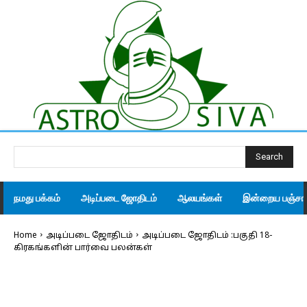
Search
நமது பக்கம்
அடிப்படை ஜோதிடம்
ஆலயங்கள்
இன்றைய பஞ்சாங
Home
அடிப்படை ஜோதிடம்
அடிப்படை ஜோதிடம் :பகுதி 18-
கிரகங்களின் பார்வை பலன்கள்