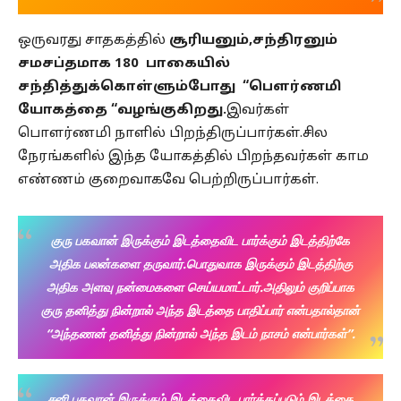
ஒருவரது சாதகத்தில்
சூரியனும்,சந்திரனும்
சமசப்தமாக 180 பாகையில்
சந்தித்துக்கொள்ளும்போது “பெளர்ணமி
யோகத்தை “வழங்குகிறது.
இவர்கள்
பொளர்ணமி நாளில் பிறந்திருப்பார்கள்.சில
நேரங்களில் இந்த யோகத்தில் பிறந்தவர்கள் காம
எண்ணம் குறைவாகவே பெற்றிருப்பார்கள்.
குரு பகவான் இருக்கும் இடத்தைவிட பார்க்கும் இடத்திற்கே
அதிக பலன்களை தருவார்.பொதுவாக இருக்கும் இடத்திற்கு
அதிக அளவு நன்மைகளை செய்யமாட்டார்.அதிலும் குறிப்பாக
குரு தனித்து நின்றால் அந்த இடத்தை பாதிப்பார் என்பதால்தான்
“அந்தணன் தனித்து நின்றால் அந்த இடம் நாசம் என்பார்கள்”.
சனி பகவான் இருக்கும் இடத்தைவிட பார்க்கப்படும் இடத்தை