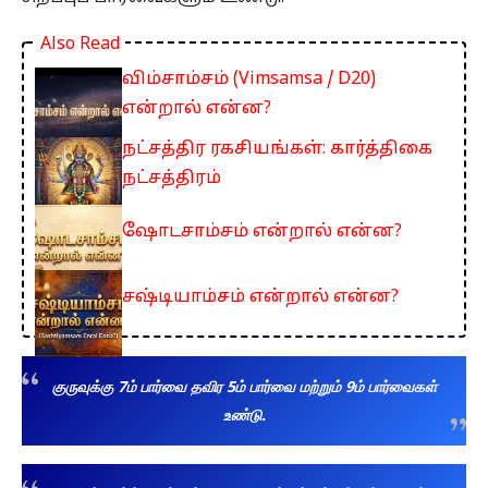
Also Read
விம்சாம்சம் (Vimsamsa / D20)
என்றால் என்ன?
நட்சத்திர ரகசியங்கள்: கார்த்திகை
நட்சத்திரம்
ஷோடசாம்சம் என்றால் என்ன?
சஷ்டியாம்சம் என்றால் என்ன?
குருவுக்கு 7ம் பார்வை தவிர 5ம் பார்வை மற்றும் 9ம் பார்வைகள்
உண்டு.