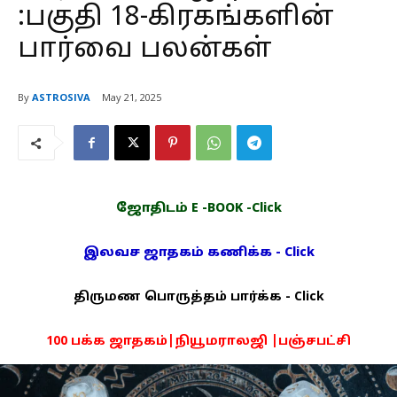
:பகுதி 18-கிரகங்களின்
பார்வை பலன்கள்
By
ASTROSIVA
May 21, 2025
ஜோதிடம் E -BOOK -Click
இலவச ஜாதகம் கணிக்க - Click
திருமண பொருத்தம் பார்க்க - Click
100 பக்க ஜாதகம்|நியூமராலஜி |பஞ்சபட்சி
PDF -72மட்டும் -Click