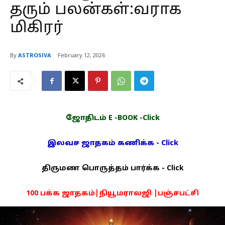
தரும் பலன்கள்:வராக
மிகிரர்
By
ASTROSIVA
February 12, 2026
ஜோதிடம் E -BOOK -Click
இலவச ஜாதகம் கணிக்க - Click
திருமண பொருத்தம் பார்க்க - Click
100 பக்க ஜாதகம்|நியூமராலஜி |பஞ்சபட்சி
PDF -72மட்டும் -Click