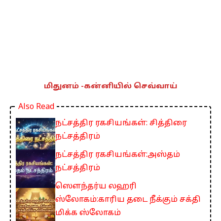
மிதுனம் -கன்னியில் செவ்வாய்
Also Read
நட்சத்திர ரகசியங்கள்: சித்திரை
நட்சத்திரம்
நட்சத்திர ரகசியங்கள்:அஸ்தம்
நட்சத்திரம்
ஸௌந்தர்ய லஹரி
ஸ்லோகம்:காரிய தடை நீக்கும் சக்தி
மிக்க ஸ்லோகம்