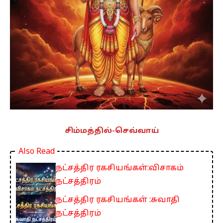
சிம்மத்தில்-செவ்வாய்
Also Read
நட்சத்திர ரகசியங்கள்:விசாகம்
நட்சத்திரம்
நட்சத்திர ரகசியங்கள் :சுவாதி
நட்சத்திரம்