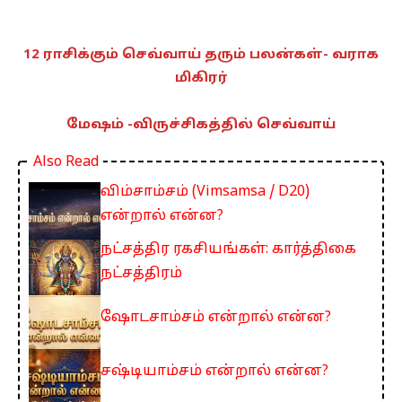
12 ராசிக்கும் செவ்வாய் தரும் பலன்கள்- வராக
மிகிரர்
மேஷம் -விருச்சிகத்தில் செவ்வாய்
Also Read
விம்சாம்சம் (Vimsamsa / D20)
என்றால் என்ன?
நட்சத்திர ரகசியங்கள்: கார்த்திகை
நட்சத்திரம்
ஷோடசாம்சம் என்றால் என்ன?
சஷ்டியாம்சம் என்றால் என்ன?