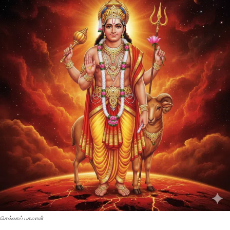
செவ்வாய் பகவான்