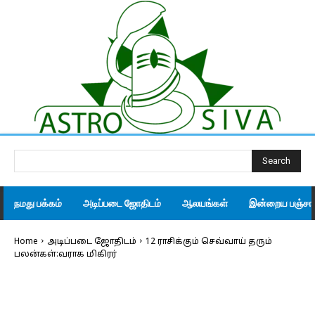
Search
நமது பக்கம்
அடிப்படை ஜோதிடம்
ஆலயங்கள்
இன்றைய பஞ்சாங
Home
அடிப்படை ஜோதிடம்
12 ராசிக்கும் செவ்வாய் தரும்
பலன்கள்:வராக மிகிரர்