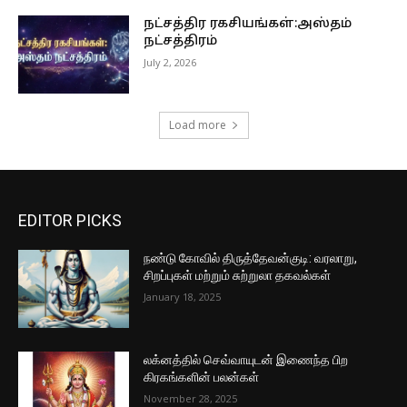
நட்சத்திர ரகசியங்கள்:அஸ்தம்
நட்சத்திரம்
July 2, 2026
Load more
EDITOR PICKS
நண்டு கோவில் திருத்தேவன்குடி: வரலாறு,
சிறப்புகள் மற்றும் சுற்றுலா தகவல்கள்
January 18, 2025
லக்னத்தில் செவ்வாயுடன் இணைந்த பிற
கிரகங்களின் பலன்கள்
November 28, 2025