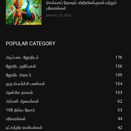
செவ்வாய் தோஷம்: விதிவிலக்குகள் மற்றும்
பரிகாரங்கள்
January 25, 2025
POPULAR CATEGORY
அடிப்படை ஜோதிடம்
176
ஜோதிட குறிப்புகள்
156
ஜோதிட தொடர்
109
குரு பெயர்ச்சி பலன்கள்
104
ஆன்மிக தகவல்
103
அம்மன் ஆலயங்கள்
62
108 திவ்ய தேசம்
53
பரிகாரங்கள்
44
நட்சத்திர ரகசியங்கள்
42