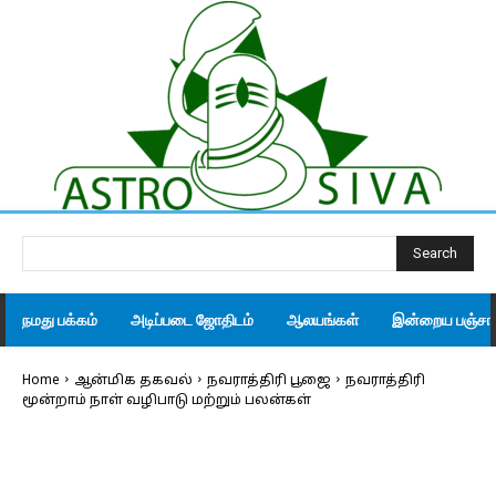
Search
நமது பக்கம்
அடிப்படை ஜோதிடம்
ஆலயங்கள்
இன்றைய பஞ்சாங
Home
ஆன்மிக தகவல்
நவராத்திரி பூஜை
நவராத்திரி
மூன்றாம் நாள் வழிபாடு மற்றும் பலன்கள்