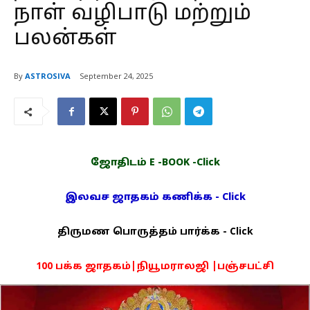
நாள் வழிபாடு மற்றும்
பலன்கள்
By
ASTROSIVA
September 24, 2025
ஜோதிடம் E -BOOK -Click
இலவச ஜாதகம் கணிக்க - Click
திருமண பொருத்தம் பார்க்க - Click
100 பக்க ஜாதகம்|நியூமராலஜி |பஞ்சபட்சி
PDF -72மட்டும் -Click