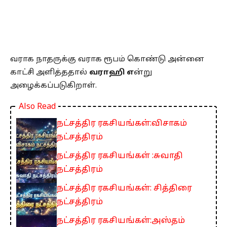
வராக நாதருக்கு வராக ரூபம் கொண்டு அன்னை
காட்சி அளித்ததால்
வராஹி எ
ன்று
அழைக்கப்படுகிறாள்.
Also Read
நட்சத்திர ரகசியங்கள்:விசாகம்
நட்சத்திரம்
நட்சத்திர ரகசியங்கள் :சுவாதி
நட்சத்திரம்
நட்சத்திர ரகசியங்கள்: சித்திரை
நட்சத்திரம்
நட்சத்திர ரகசியங்கள்:அஸ்தம்