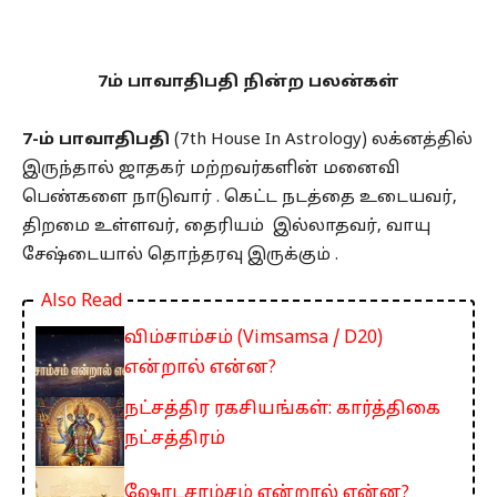
7ம் பாவாதிபதி நின்ற பலன்கள்
7-ம் பாவாதிபதி
(7th House In Astrology) லக்னத்தில்
இருந்தால் ஜாதகர் மற்றவர்களின் மனைவி
பெண்களை நாடுவார் . கெட்ட நடத்தை உடையவர்,
திறமை உள்ளவர், தைரியம் இல்லாதவர், வாயு
சேஷ்டையால் தொந்தரவு இருக்கும் .
Also Read
விம்சாம்சம் (Vimsamsa / D20)
என்றால் என்ன?
நட்சத்திர ரகசியங்கள்: கார்த்திகை
நட்சத்திரம்
ஷோடசாம்சம் என்றால் என்ன?