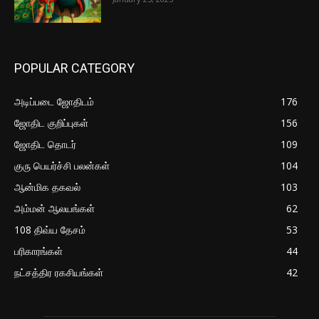
POPULAR CATEGORY
அடிப்படை ஜோதிடம்
176
ஜோதிட குறிப்புகள்
156
ஜோதிட தொடர்
109
குரு பெயர்ச்சி பலன்கள்
104
ஆன்மிக தகவல்
103
அம்மன் ஆலயங்கள்
62
108 திவ்ய தேசம்
53
பரிகாரங்கள்
44
நட்சத்திர ரகசியங்கள்
42