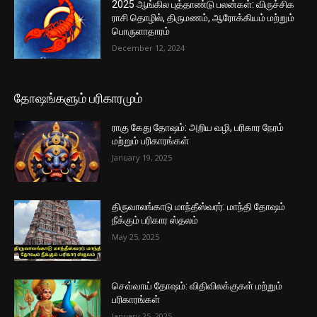
2025 ஆங்கில புத்தாண்டு பலன்கள்: விருச்சிக
ராசி தொழில், திருமணம், ஆரோக்கியம் மற்றும்
பொருளாதாரம்
December 12, 2024
தோஷங்களும் பரிகாரமும்
ராகு கேது தோஷம்: அறிய வழி, பரிகார நேரம்
மற்றும் பரிகாரங்கள்
January 19, 2025
திருவாலங்காடு மாந்தீஸ்வரர்: மாந்தி தோஷம்
நீக்கும் பரிகார ஸ்தலம்
May 25, 2025
செவ்வாய் தோஷம்: விதிவிலக்குகள் மற்றும்
பரிகாரங்கள்
January 25, 2025