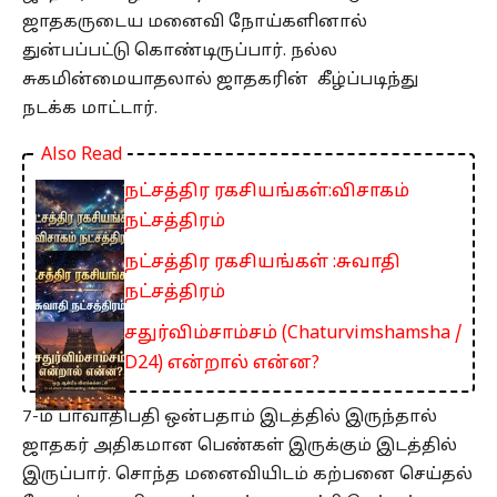
ஜாதகருடைய மனைவி நோய்களினால்
துன்பப்பட்டு கொண்டிருப்பார். நல்ல
சுகமின்மையாதலால் ஜாதகரின் கீழ்ப்படிந்து
நடக்க மாட்டார்.
Also Read
நட்சத்திர ரகசியங்கள்:விசாகம்
நட்சத்திரம்
நட்சத்திர ரகசியங்கள் :சுவாதி
நட்சத்திரம்
சதுர்விம்சாம்சம் (Chaturvimshamsha /
D24) என்றால் என்ன?
7-ம் பாவாதிபதி ஒன்பதாம் இடத்தில் இருந்தால்
ஜாதகர் அதிகமான பெண்கள் இருக்கும் இடத்தில்
இருப்பார். சொந்த மனைவியிடம் கற்பனை செய்தல்