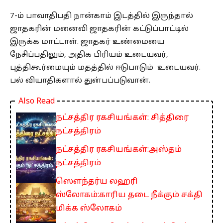
7-ம் பாவாதிபதி நான்காம் இடத்தில் இருந்தால்
ஜாதகரின் மனைவி ஜாதகரின் கட்டுப்பாட்டில்
இருக்க மாட்டாள். ஜாதகர் உண்மையை
நேசிப்பதிலும், அதிக பிரியம் உடையவர்,
புத்திகூர்மையும் மதத்தில் ஈடுபாடும் உடையவர்.
பல் வியாதிகளால் துன்பப்படுவான்.
Also Read
நட்சத்திர ரகசியங்கள்: சித்திரை
நட்சத்திரம்
நட்சத்திர ரகசியங்கள்:அஸ்தம்
நட்சத்திரம்
ஸௌந்தர்ய லஹரி
ஸ்லோகம்:காரிய தடை நீக்கும் சக்தி
மிக்க ஸ்லோகம்