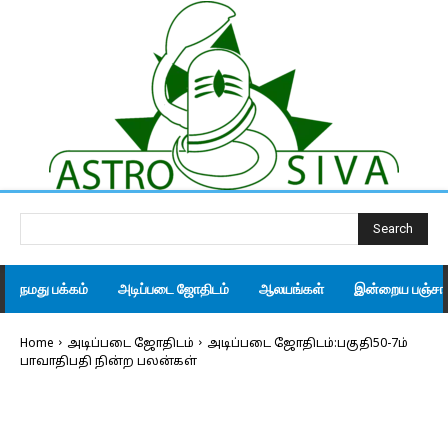
Search
நமது பக்கம்
அடிப்படை ஜோதிடம்
ஆலயங்கள்
இன்றைய பஞ்சாங
Home
அடிப்படை ஜோதிடம்
அடிப்படை ஜோதிடம்:பகுதி50-7ம்
பாவாதிபதி நின்ற பலன்கள்