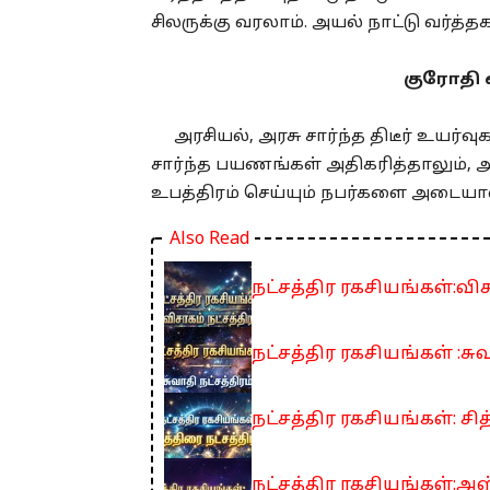
சிலருக்கு வரலாம். அயல் நாட்டு வர்த்தக
குரோதி 
அரசியல், அரசு சார்ந்த திடீர் உயர்
சார்ந்த பயணங்கள் அதிகரித்தாலும், 
உபத்திரம் செய்யும் நபர்களை அடையா
Also Read
நட்சத்திர ரகசியங்கள்:விச
நட்சத்திர ரகசியங்கள் :சுவ
நட்சத்திர ரகசியங்கள்: சித
நட்சத்திர ரகசியங்கள்:அஸ்