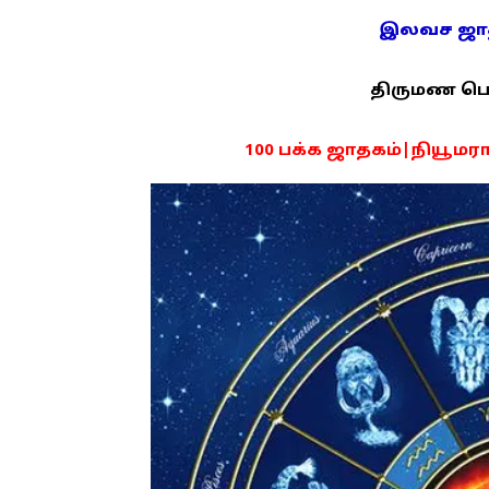
இலவச ஜாதக
திருமண பொரு
100 பக்க ஜாதகம்|நியூமராலஜ