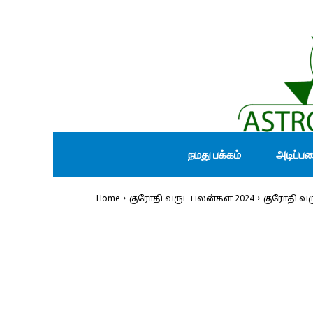
நமது பக்கம்
அடிப்ப
Home
குரோதி வருட பலன்கள் 2024
குரோதி வரு