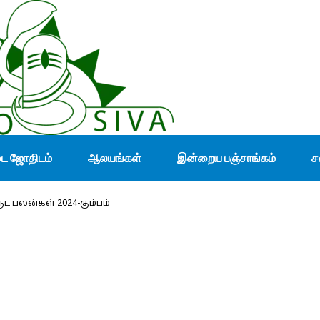
டை ஜோதிடம்
ஆலயங்கள்
இன்றைய பஞ்சாங்கம்
ச
ட பலன்கள் 2024-கும்பம்